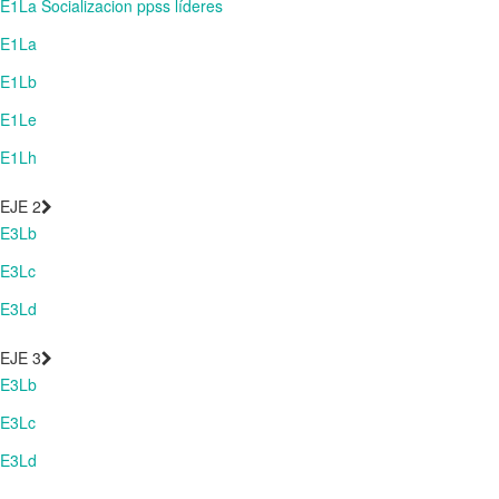
E1La Socializacion ppss líderes
E1La
E1Lb
E1Le
E1Lh
EJE 2
E3Lb
E3Lc
E3Ld
EJE 3
E3Lb
E3Lc
E3Ld