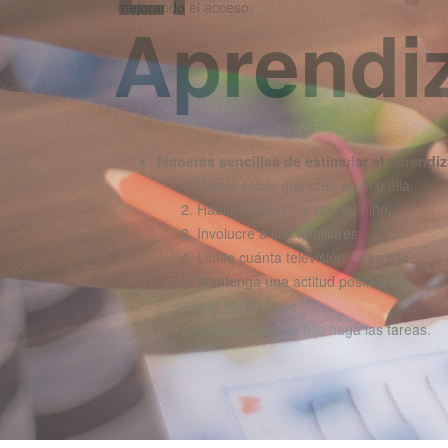
Aprendi
Maneras sencillas de estimular el aprendiz
Déjele saber que cree en él o ella.
Hable, cante y lea con su niño.
Involucre a sus familiares.
Limite cuánta televisión ve su hijo.
Mantenga una actitud positiva con resp
y el aprendizaje.
Verifique que su hijo haga las tareas.