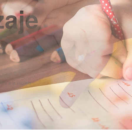
zaje
aje
ecto a la escuela