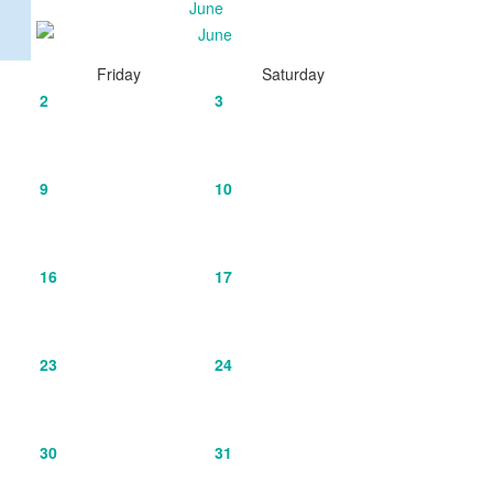
June
Friday
Saturday
2
3
9
10
16
17
23
24
30
31