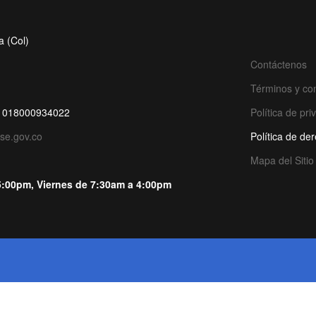
a (Col)
Contáctenos
Términos y co
de: 018000934022
Política de pr
ese.gov.co
Política de de
Mapa del Sitio
5:00pm, Viernes de 7:30am a 4:00pm